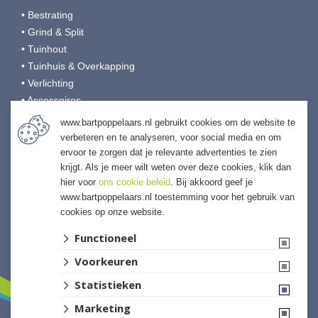
• Bestrating
• Grind & Split
• Tuinhout
• Tuinhuis & Overkapping
• Verlichting
• Accessoires
• Afwerking & Onderhoud
www.bartpoppelaars.nl gebruikt cookies om de website te
verbeteren en te analyseren, voor social media en om
ervoor te zorgen dat je relevante advertenties te zien
Bart Poppelaars Tuinmaterialen
krijgt. Als je meer wilt weten over deze cookies, klik dan
Weidehek 5
hier voor
ons cookie beleid
. Bij akkoord geef je
4824 AT Breda
www.bartpoppelaars.nl toestemming voor het gebruik van
cookies op onze website.
T:
076-5410293
E:
webshop@bartpoppelaars.nl
Functioneel
I:
bartpoppelaars.nl
Voorkeuren
Statistieken
Marketing