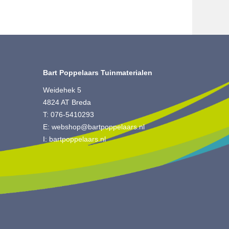
Bart Poppelaars Tuinmaterialen
Weidehek 5
4824 AT Breda
T:
076-5410293
E:
webshop@bartpoppelaars.nl
I:
bartpoppelaars.nl