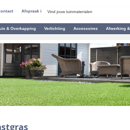
ontact
Afspraak inplannen
uis & Overkapping
Verlichting
Accessoires
Afwerking 
stgras