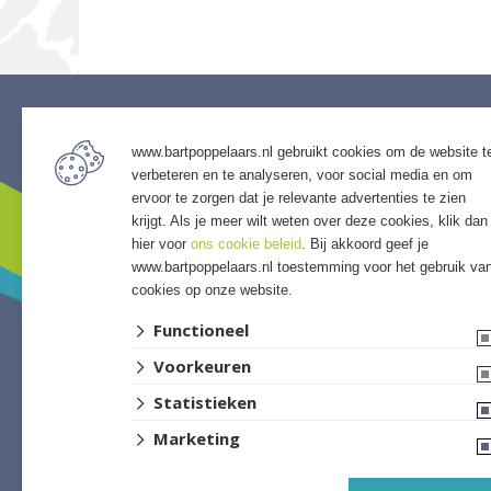
www.bartpoppelaars.nl gebruikt cookies om de website t
Service
Assor
verbeteren en te analyseren, voor social media en om
• Algemene voorwaarden
• Bestra
ervoor te zorgen dat je relevante advertenties te zien
• Klantenservice
• Grind &
krijgt. Als je meer wilt weten over deze cookies, klik dan
• Privacyverklaring
• Tuinho
hier voor
ons cookie beleid
. Bij akkoord geef je
www.bartpoppelaars.nl toestemming voor het gebruik va
• Over GSB
• Tuinhu
cookies op onze website.
• Andere GSB-vestigingen
• Verlich
• Access
Functioneel
• Afwer
Voorkeuren
Statistieken
Marketing