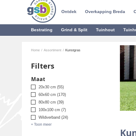
Ontdek
Overkapping Breda
C
Bestrating
Grind & Split
Tuinhout
Tuinh
Home
/
Assortiment
/
Kunstgras
Filters
Maat
20x30 cm
(55)
60x60 cm
(170)
80x80 cm
(39)
100x100 cm
(7)
Wildverband
(24)
+ Toon meer
Kun