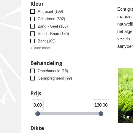
Kleur
Echt gra
Antraciet
(199)
maaien m
Grijstinten
(302)
nauweli
Zand - Geel
(166)
het alge
Rood - Bruin
(150)
vezels, 
Bont
(105)
aanvoelt
+ Toon meer
Behandeling
Onbehandeld
(16)
Geïmpregneerd
(99)
Prijs
0.00
130.00
Kuns
Dikte