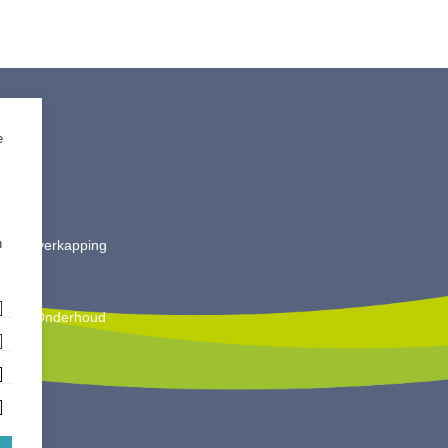
e
timent
ting
 Split
ut
n
is & Overkapping
ting
oires
king & Onderhoud