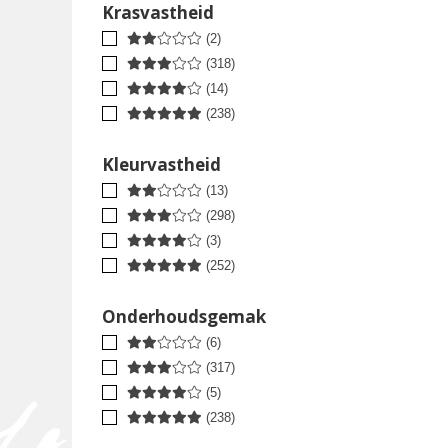
Krasvastheid
(2)
(318)
(14)
(238)
Kleurvastheid
(13)
(298)
(3)
(252)
Onderhoudsgemak
(6)
(317)
(5)
(238)