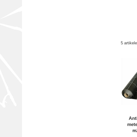
5 artikel
Ant
mete
m