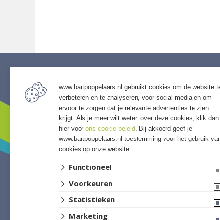
www.bartpoppelaars.nl gebruikt cookies om de website t
Service
Assor
verbeteren en te analyseren, voor social media en om
• Algemene voorwaarden
• Bestra
ervoor te zorgen dat je relevante advertenties te zien
• Klantenservice
• Grind &
krijgt. Als je meer wilt weten over deze cookies, klik dan
• Privacyverklaring
• Tuinho
hier voor
ons cookie beleid
. Bij akkoord geef je
www.bartpoppelaars.nl toestemming voor het gebruik va
• Over GSB
• Tuinhu
cookies op onze website.
• Andere GSB-vestigingen
• Verlich
• Access
Functioneel
• Afwer
Voorkeuren
Statistieken
Marketing