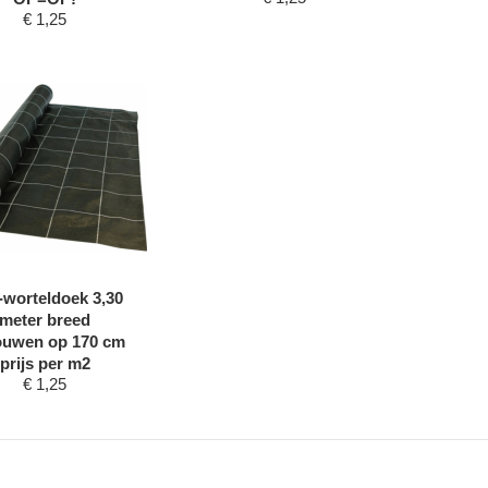
€
1,25
-worteldoek 3,30
meter breed
ouwen op 170 cm
prijs per m2
€
1,25