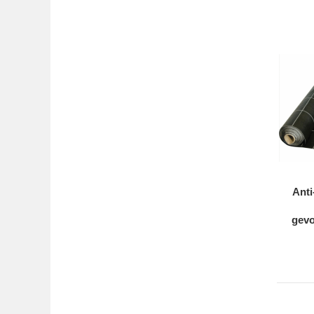
Anti
gev