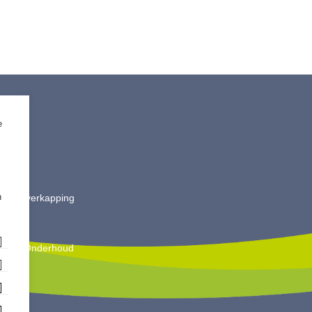
e
timent
ting
 Split
ut
n
is & Overkapping
ting
oires
king & Onderhoud