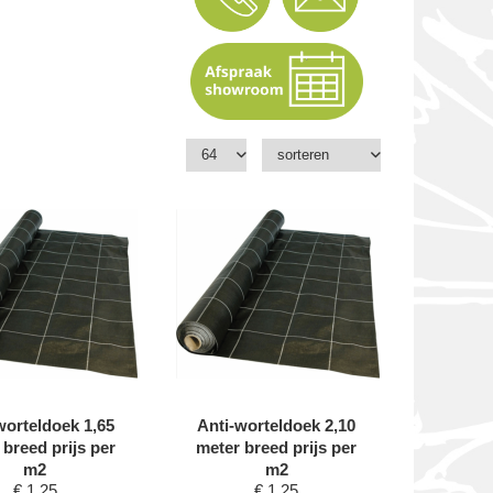
worteldoek 1,65
Anti-worteldoek 2,10
 breed prijs per
meter breed prijs per
m2
m2
€
1,25
€
1,25