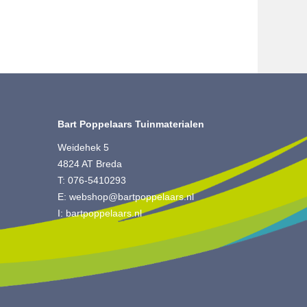
Bart Poppelaars Tuinmaterialen
Weidehek 5
4824 AT Breda
T:
076-5410293
E:
webshop@bartpoppelaars.nl
I:
bartpoppelaars.nl