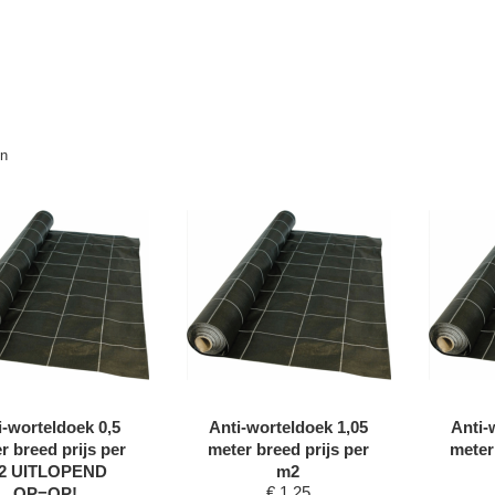
en
i-worteldoek 0,5
Anti-worteldoek 1,05
Anti-
r breed prijs per
meter breed prijs per
meter
2 UITLOPEND
m2
€
1,25
OP=OP!