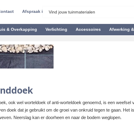
ontact
Afspraak inplannen
uis & Overkapping
Verlichting
Accessoires
Afwerking 
onddoek
ek, ook wel worteldoek of anti-worteldoek genoemd, is een weefsel v
n doek dat je gebruikt om de groei van onkruid tegen te gaan. Het is
weven. Neerslag kan er doorheen en naar de bodem weglopen.