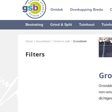
Ontdek
Overkapping Breda
C
Bestrating
Grind & Split
Tuinhout
Tuinh
Home
/
Assortiment
/
Grind en split
/
Gronddoek
Filters
Gr
Gronddo
non-wove
dichtge