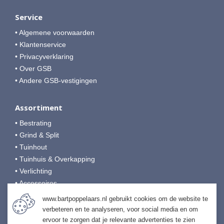
Service
• Algemene voorwaarden
• Klantenservice
• Privacyverklaring
• Over GSB
• Andere GSB-vestigingen
Assortiment
• Bestrating
• Grind & Split
• Tuinhout
• Tuinhuis & Overkapping
• Verlichting
• Accessoires
• Afwerking & Onderhoud
www.bartpoppelaars.nl gebruikt cookies om de website te
verbeteren en te analyseren, voor social media en om
ervoor te zorgen dat je relevante advertenties te zien
Bart Poppelaars Tuinmaterialen