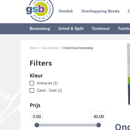
Ontdek
Overkapping Breda
C
Bestrating
Grind & Split
Tuinhout
Tuinh
Home
/
Assortiment
/
Onderhoud bestrating
Filters
Kleur
Antraciet
(1)
Zand - Geel
(1)
Prijs
0.00
40.00
Ond