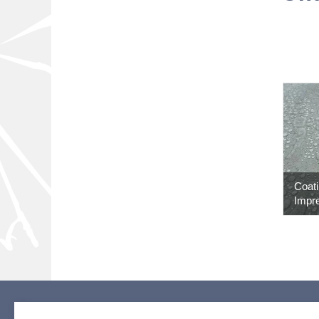
Coati
Impr