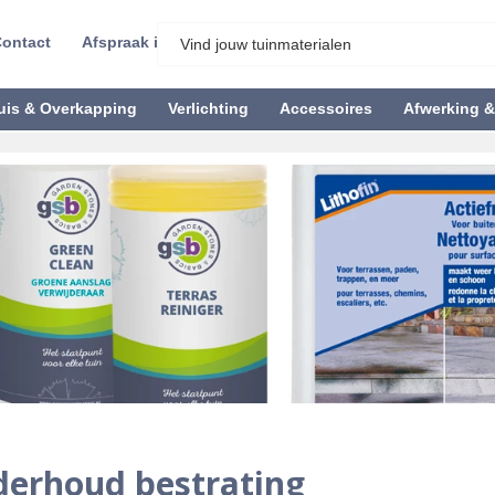
ontact
Afspraak inplannen
uis & Overkapping
Verlichting
Accessoires
Afwerking 
erhoud bestrating