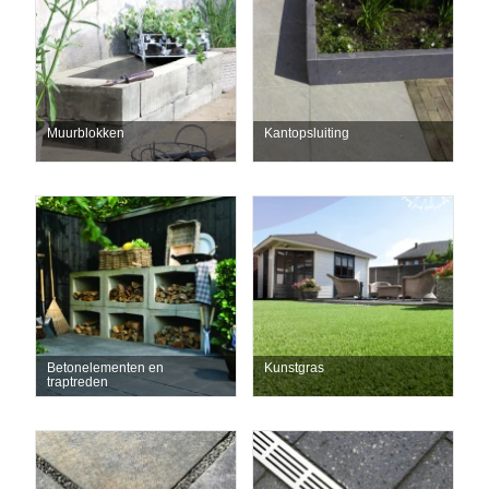
Muurblokken
Kantopsluiting
Betonelementen en
Kunstgras
traptreden