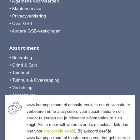
• Algemene voorwaarden
• Klantenservice
• Privacyverklaring
• Over GSB
• Andere GSB-vestigingen
Assortiment
• Bestrating
• Grind & Split
• Tuinhout
• Tuinhuis & Overkapping
• Verlichting
• Accessoires
• Afwerking & Onderhoud
www.bartpoppelaars.nl gebruikt cookies om de website te
verbeteren en te analyseren, voor social media en om
ervoor te zorgen dat je relevante advertenties te zien
Bart Poppelaars Tuinmaterialen
krijgt. Als je meer wilt weten over deze cookies, klik dan
Weidehek 5
hier voor
ons cookie beleid
. Bij akkoord geef je
4824 AT Breda
www.bartpoppelaars.nl toestemming voor het gebruik van