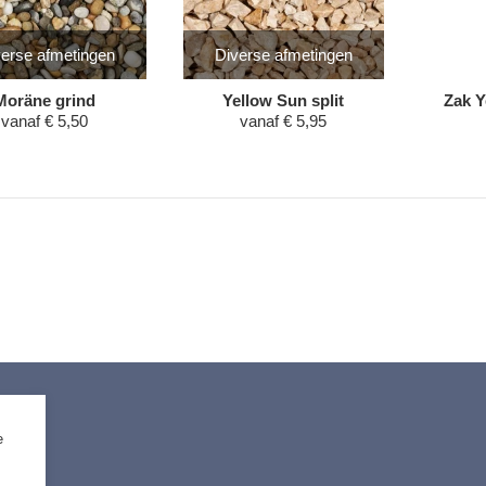
erse afmetingen
Diverse afmetingen
Moräne grind
Yellow Sun split
Zak Y
vanaf
€
5,50
vanaf
€
5,95
e
timent
ting