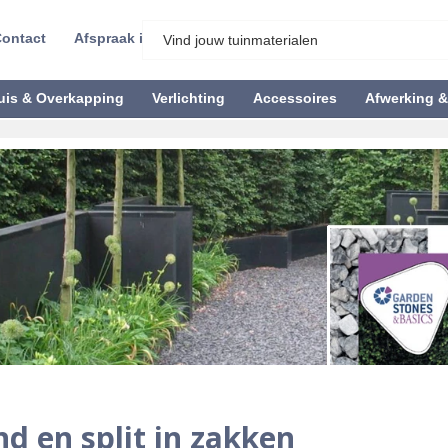
ontact
Afspraak inplannen
uis & Overkapping
Verlichting
Accessoires
Afwerking 
nd en split in zakken