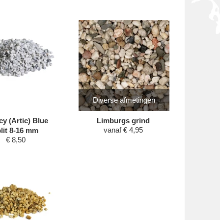
Diverse afmetingen
cy (Artic) Blue
Limburgs grind
vanaf
€
4,95
lit 8-16 mm
€
8,50