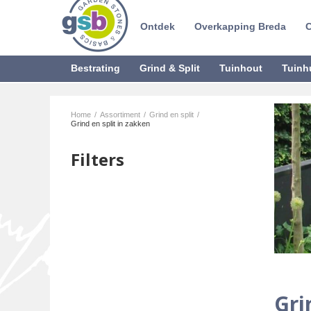
Ontdek
Overkapping Breda
C
Bestrating
Grind & Split
Tuinhout
Tuinh
Home
/
Assortiment
/
Grind en split
/
Grind en split in zakken
Filters
Gri