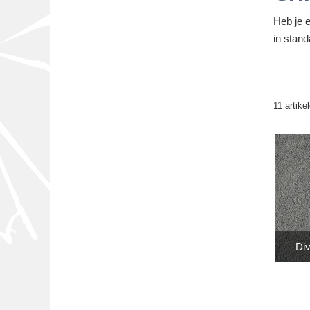
Heb je e
in stand
11 artike
Div