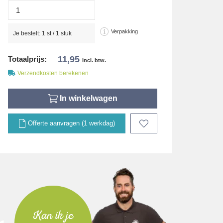
Verpakking
Je bestelt:
1
st /
1
stuk
11,95
Totaalprijs:
incl. btw.
Verzendkosten berekenen
In winkelwagen
Offerte aanvragen (1 werkdag)
Kan ik je