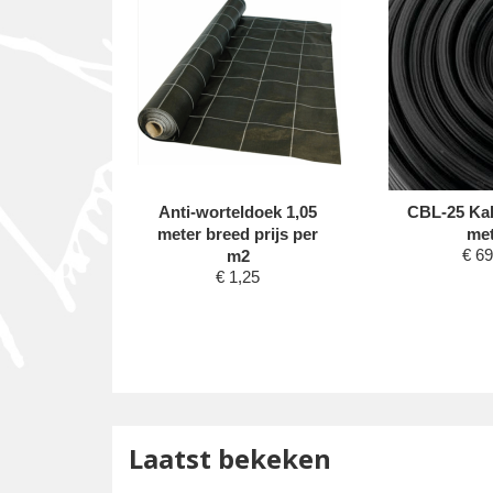
elend
Anti-worteldoek 1,05
CBL-25 Kab
doek
meter breed prijs per
met
2,50
€
69
m2
€
1,25
Laatst bekeken