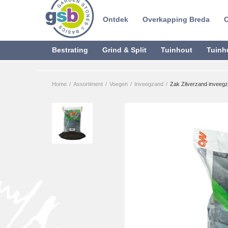
Ontdek
Overkapping Breda
C
Bestrating
Grind & Split
Tuinhout
Tuinh
Home
/
Assortiment
/
Voegen
/
Inveegzand
/
Zak Zilverzand inveegza