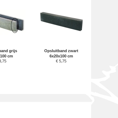
band grijs
Opsluitband zwart
CC-2 Ka
€
100 cm
6x20x100 cm
3,75
€
5,75