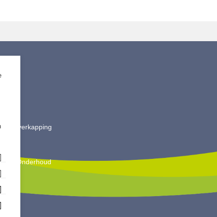
e
timent
ting
 Split
ut
n
is & Overkapping
ting
oires
king & Onderhoud