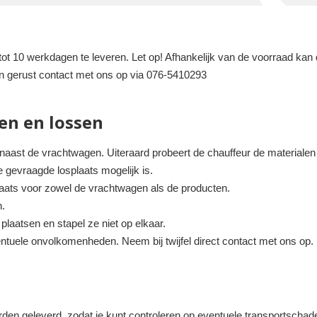
t 10 werkdagen te leveren. Let op! Afhankelijk van de voorraad kan de
an gerust contact met ons op via 076-5410293
en en lossen
 naast de vrachtwagen. Uiteraard probeert de chauffeur de materialen z
e gevraagde losplaats mogelijk is.
plaats voor zowel de vrachtwagen als de producten.
n.
laatsen en stapel ze niet op elkaar.
ntuele onvolkomenheden. Neem bij twijfel direct contact met ons op.
rden geleverd, zodat je kunt controleren op eventuele transportschade