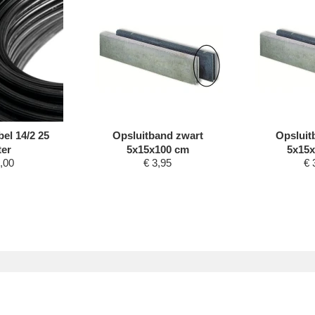
el 14/2 25
Opsluitband zwart
Opsluit
er
5x15x100 cm
5x15x
,00
€
3,95
€