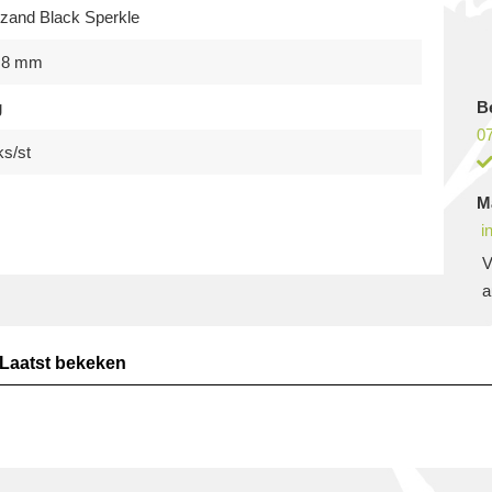
rzand Black Sperkle
0,8 mm
g
B
07
ks/st
M
i
V
a
Laatst bekeken