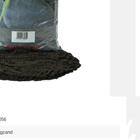
056
egzand