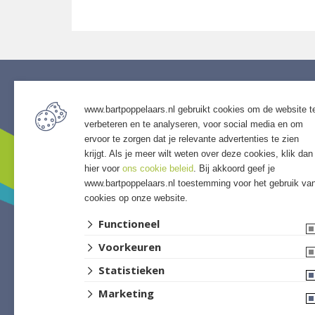
www.bartpoppelaars.nl gebruikt cookies om de website t
Service
Assor
verbeteren en te analyseren, voor social media en om
• Algemene voorwaarden
• Bestra
ervoor te zorgen dat je relevante advertenties te zien
• Klantenservice
• Grind &
krijgt. Als je meer wilt weten over deze cookies, klik dan
• Privacyverklaring
• Tuinho
hier voor
ons cookie beleid
. Bij akkoord geef je
www.bartpoppelaars.nl toestemming voor het gebruik va
• Over GSB
• Tuinhu
cookies op onze website.
• Andere GSB-vestigingen
• Verlich
• Access
Functioneel
• Afwer
Voorkeuren
Statistieken
Marketing