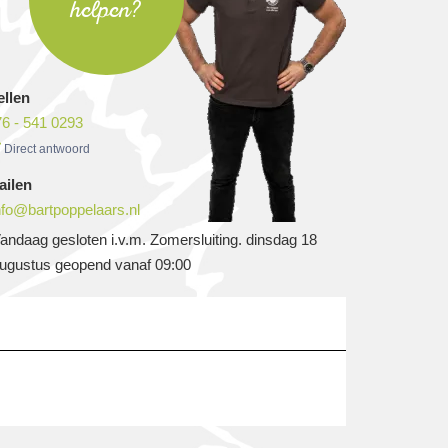
helpen?
ellen
6 - 541 0293
Direct antwoord
ailen
nfo@bartpoppelaars.nl
andaag gesloten i.v.m. Zomersluiting. dinsdag 18
ugustus geopend vanaf 09:00