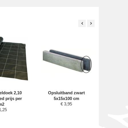
eldoek 2,10
Opsluitband zwart
Opslui
ed prijs per
5x15x100 cm
6x20
€
3,95
€
m2
1,25