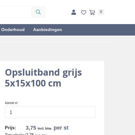
0
& Onderhoud
Aanbiedingen
Opsluitband grijs
5x15x100 cm
Aantal st
3,75
per st
Prijs:
incl. btw.
3,75