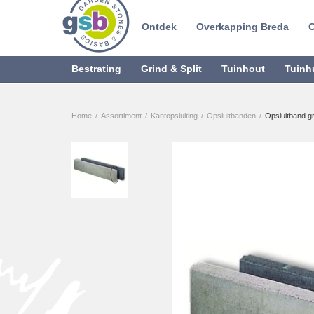
Ontdek
Overkapping Breda
C
Bestrating
Grind & Split
Tuinhout
Tuinh
Home
/
Assortiment
/
Kantopsluiting
/
Opsluitbanden
/
Opsluitband g