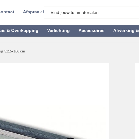
ontact
Afspraak inplannen
uis & Overkapping
Verlichting
Accessoires
Afwerking 
rijs 5x15x100 cm