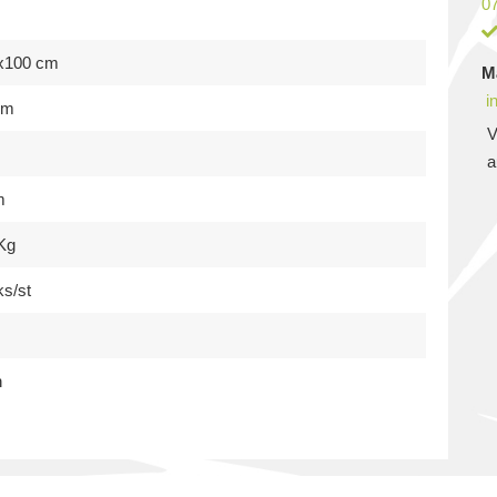
07
x100 cm
M
i
cm
V
a
m
Kg
ks/st
n