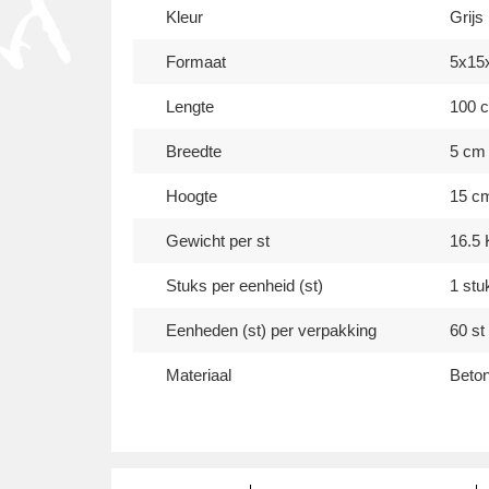
Kleur
Grijs
Formaat
5x15
Lengte
100 
Breedte
5 cm
Hoogte
15 c
Gewicht per st
16.5 
Stuks per eenheid (st)
1 stu
Eenheden (st) per verpakking
60 st
Materiaal
Beto