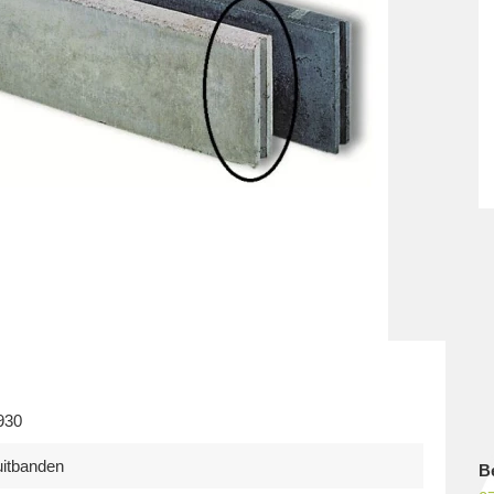
930
uitbanden
B