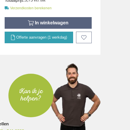
Totaalprijs:
incl. btw.
Verzendkosten berekenen
In winkelwagen
Offerte aanvragen (1 werkdag)
Kan ik je
helpen?
ellen