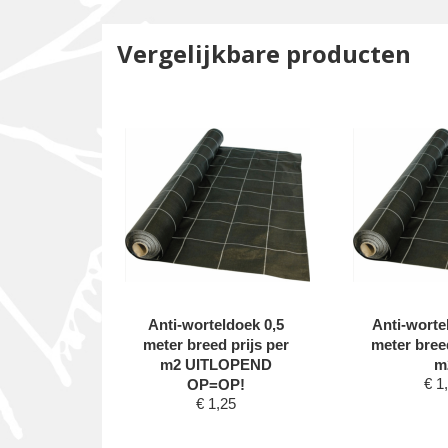
Vergelijkbare producten
erzand
Anti-worteldoek 0,5
Anti-worte
xtra fijn
meter breed prijs per
meter breed
e 0,1-0,8
m2 UITLOPEND
m
€
1
kg )
OP=OP!
95
€
1,25