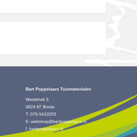
Bart Poppelaars Tuinmaterialen
Weidehek 5
4824 AT Breda
T:
076-5410293
E:
webshop@bartpoppelaars.nl
I:
bartpoppelaars.nl