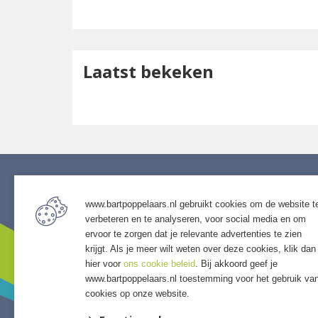
Laatst bekeken
www.bartpoppelaars.nl gebruikt cookies om de website t
Service
Assor
verbeteren en te analyseren, voor social media en om
• Algemene voorwaarden
• Bestra
ervoor te zorgen dat je relevante advertenties te zien
• Klantenservice
• Grind &
krijgt. Als je meer wilt weten over deze cookies, klik dan
• Privacyverklaring
• Tuinho
hier voor
ons cookie beleid
. Bij akkoord geef je
www.bartpoppelaars.nl toestemming voor het gebruik va
• Over GSB
• Tuinhu
cookies op onze website.
• Andere GSB-vestigingen
• Verlich
• Access