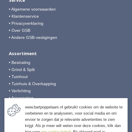
• Algemene voorwaarden
• Klantenservice
• Privacyverklaring
• Over GSB
• Andere GSB-vestigingen
Assortiment
• Bestrating
• Grind & Split
• Tuinhout
• Tuinhuis & Overkapping
• Verlichting
• Accessoires
• Afwerking & Onderhoud
www.bartpoppelaars.nl gebruikt cookies om de website te
verbeteren en te analyseren, voor social media en om
ervoor te zorgen dat je relevante advertenties te zien
Bart Poppelaars Tuinmaterialen
krijgt. Als je meer wilt weten over deze cookies, klik dan
Weidehek 5
hier voor
ons cookie beleid
. Bij akkoord geef je