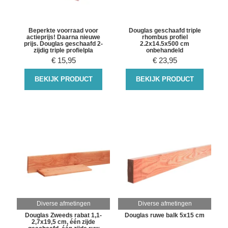
Beperkte voorraad voor
Douglas geschaafd triple
actieprijs! Daarna nieuwe
rhombus profiel
prijs. Douglas geschaafd 2-
2.2x14.5x500 cm
zijdig triple profielpla
onbehandeld
€
15,95
€
23,95
BEKIJK PRODUCT
BEKIJK PRODUCT
Diverse afmetingen
Diverse afmetingen
Douglas Zweeds rabat 1,1-
Douglas ruwe balk 5x15 cm
2,7x19,5 cm, één zijde