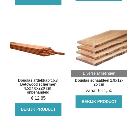
Diverse afmetingen
Douglas afdekkap t.b.v.
Douglas schaaldeel 1,9x12-
Betowood schermen
25 cm
4.5x7.0x220 cm,
vanaf
€
11,50
onbehandeld
€
12,85
BEKIJK PRODUCT
BEKIJK PRODUCT