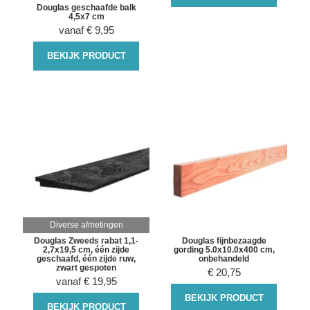
Douglas geschaafde balk
4,5x7 cm
vanaf
€
9,95
BEKIJK PRODUCT
Diverse afmetingen
Douglas Zweeds rabat 1,1-
Douglas fijnbezaagde
2,7x19,5 cm, één zijde
gording 5.0x10.0x400 cm,
geschaafd, één zijde ruw,
onbehandeld
zwart gespoten
€
20,75
vanaf
€
19,95
BEKIJK PRODUCT
BEKIJK PRODUCT