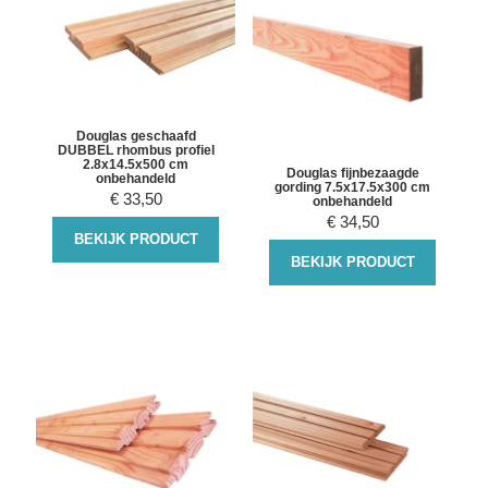
Douglas geschaafd
DUBBEL rhombus profiel
2.8x14.5x500 cm
Douglas fijnbezaagde
onbehandeld
gording 7.5x17.5x300 cm
€
33,50
onbehandeld
€
34,50
BEKIJK PRODUCT
BEKIJK PRODUCT