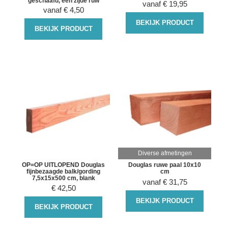
geschaafd, één zijde ruw
vanaf
€
19,95
vanaf
€
4,50
BEKIJK PRODUCT
BEKIJK PRODUCT
Diverse afmetingen
OP=OP UITLOPEND Douglas
Douglas ruwe paal 10x10
fijnbezaagde balk/gording
cm
7,5x15x500 cm, blank
vanaf
€
31,75
€
42,50
BEKIJK PRODUCT
BEKIJK PRODUCT